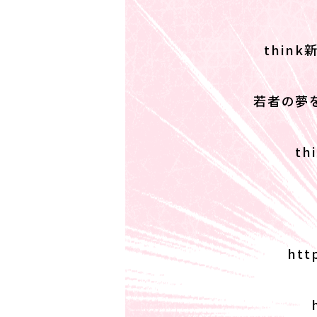
thin
若者の夢
t
htt