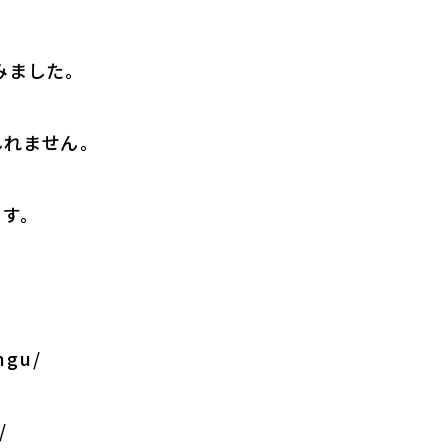
みました。
れません。
す。
ngu/
/