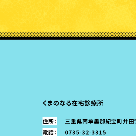
くまのなる在宅診療所
住所：
三重県南牟婁郡紀宝町
井田
電話：
0735-32-3315