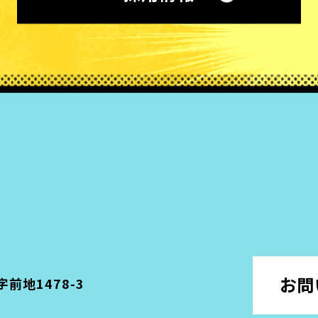
お問
字前地1478-3