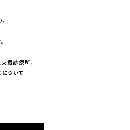
り。
。
養支援診療所、
とについて