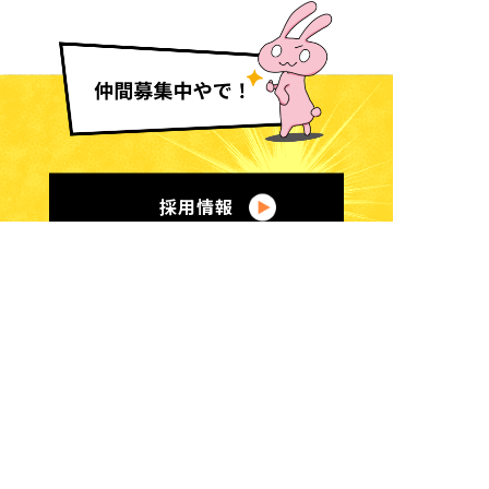
採用情報
くまのなる在宅診療所
住所：
三重県南牟婁郡紀宝町
井田字前地1478-3
電話：
0735-32-3315