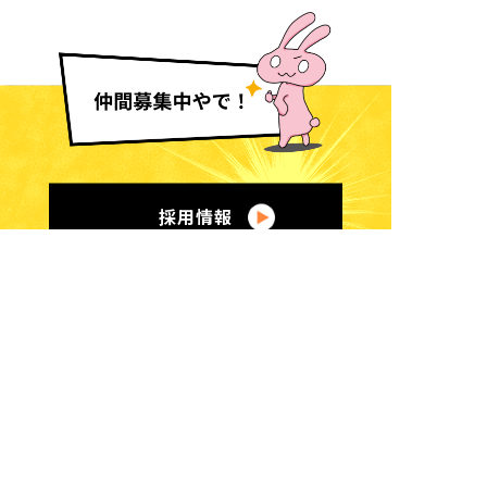
採用情報
くまのなる在宅診療所
住所：
三重県南牟婁郡紀宝町
井田字前地1478-3
電話：
0735-32-3315