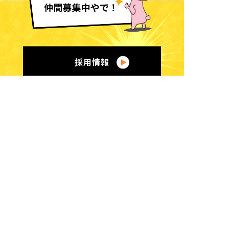
採用情報
くまのなる在宅診療所
住所：
三重県南牟婁郡紀宝町
井田字前地1478-3
電話：
0735-32-3315
050-3606-5553
FAX：